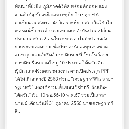
พัฒนาที่ยั่งยืน-ภูมิภาคดิจิทัล พร้อมคิกออฟ แผน
งานสำคัญขับเคลื่อนเศรษฐกิจ ปี 67 ลุย FTA
อาเซียน-ออสเตรเ.. นักวิเคราะห์จากสถาบันวิจัยใน
เยอรมนีชี้ การเมืองเวียดนามกำลังปั่นป่วน เปลี่ยน
ประธานาธิบดี 2 คนในระยะเวลาไม่ถึงปี อาจส่ง
ผลกระทบต่อความเชื่อมั่นของนักลงทุนต่างชาติ..
สนข.ลุย แลนด์บริดจ์ ประเดิมพ.ย.นี้ โรดโชว์สาย
การเดินเรือขนาดใหญ่ 10 ประเทศ ไต้หวัน จีน
ญี่ปุ่น และฝรั่งเศสร่วมลงทุน คาดเปิดประมูล PPP
ได้ไม่เกินกลางปี 2568 ส่วน.. “เศรษฐา ทวีสิน นายก
รัฐมนตรี” เผยมติครม.เห็นชอบ วีซ่าฟรี “อินเดีย-
ไต้หวัน” เริ่ม 10 พย.66-10 พ.ค.67 รวมเป็นเวลา
นาน 6 เดือนวันที่ 31 ตุลาคม 2566 นายเศรษฐา ทวี
สิ..