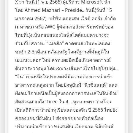
X ว่า วันนี้ (1 พ.ย.2566) ผู้บริหาร Microsoft นำ
โดย Ahmed Mazhari – Preside.. วันนี้(วันที่ 15
มกราคม 2567) -บริษัท แอสเสท เวิรด์ คอร์ป จำกัด
(มหาชน) หรือ AWC ผู้พัฒนาอสังหาริมทรัพย์ของ
ไทยที่มุ่งเน้นตอบสนองไลฟ์สไตล์แบบครบวงจร
ร่วมกับ สภาห.. “เมอส์ก” คาดขนส่งในทะเลแดง
ชะงัก 2-3 เดือน หลังสหรัฐโจมตีฐานที่มั่นฮูตีใน
เยเมนระลอกใหม่ สรท.เผยยืดเยื้อเกินคาดการณ์
ดันค่าระวางพุ่ง โดยเฉพาะเส้นทางไทยไปยุโรปพุ่ง..
“จีน” เป็นหนึ่งในประเทศที่มีความต้องการนำเข้า
อาหารทะเลสูงมาก โดยปัจจุบันมี “นิวซีแลนด์” และ
ฝั่งอเมริกาเหนือเป็นผู้ส่งออกอาหารทะเลในจีน ด้วย
สัดส่วนมากถึง three ใน 4 .. ทูตเกษตรกว่างโจว
เปิดสถิติการนำเข้าทุเรียนสดของจีน ปี 2566 ไทยยัง
ครองแชมป์อันดับ 1 ส่งออกขยายตัวต่อเนื่อง
ปริมาณนำเข้ากว่า 9 แสนตัน เวียดนาม-ฟิลิปปินส์