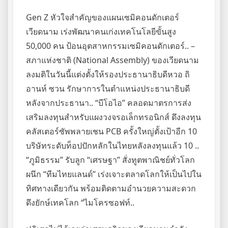
Gen Z หัวใจสำคัญของแผนเซมิคอนดักเตอร์
เวียดนาม เร่งพัฒนาคนเก่งเทคโนโลยีขั้นสูง
50,000 คน ป้อนอุตสาหกรรมเซมิคอนดักเตอร์.. –
สภาแห่งชาติ (National Assembly) ของเวียดนาม
ลงมติในวันนี้แต่งตั้งให้รองประธานาธิบดีหวอ ถิ
อานห์ ซวน รักษาการในตำแหน่งประธานาธิบดี
หลังจากประธานา.. “บีโอไอ” คลอดมาตรการส่ง
เสริมลงทุนสำหรับแผงวงจรอเล็กทรอนิกส์ ดึงลงทุน
คลัสเตอร์ซัพพลายเชน PCB ครั้งใหญ่ตั้งเป้าอีก 10
บริษัทระดับท็อปปักหลักในไทยหลังลงทุนแล้ว 10 ..
“ภูมิธรรม” รับลูก “เศรษฐา” สั่งทูตพาณิชย์ทั่วโลก
ผนึก “ทีมไทยแลนด์” เร่งเจาะตลาดโลกให้เป็นไปใน
ทิศทางเดียวกัน พร้อมติดตามอำนวยความสะดวก
ดึงยักษ์เทคโลก “ไมโครซอฟท์..