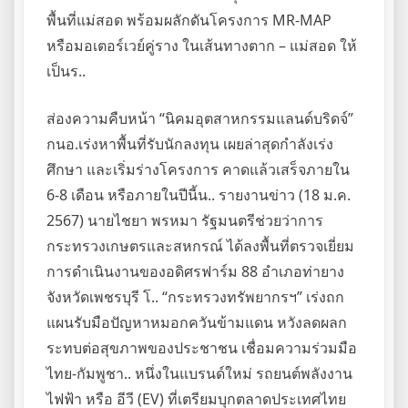
พื้นที่แม่สอด พร้อมผลักดันโครงการ MR-MAP
หรือมอเตอร์เวย์คู่ราง ในเส้นทางตาก – แม่สอด ให้
เป็นร..
ส่องความคืบหน้า “นิคมอุตสาหกรรมแลนด์บริดจ์”
กนอ.เร่งหาพื้นที่รับนักลงทุน เผยล่าสุดกำลังเร่ง
ศึกษา และเริ่มร่างโครงการ คาดแล้วเสร็จภายใน
6-8 เดือน หรือภายในปีนี้น.. รายงานข่าว (18 ม.ค.
2567) นายไชยา พรหมา รัฐมนตรีช่วยว่าการ
กระทรวงเกษตรและสหกรณ์ ได้ลงพื้นที่ตรวจเยี่ยม
การดำเนินงานของอดิศรฟาร์ม 88 อำเภอท่ายาง
จังหวัดเพชรบุรี โ.. “กระทรวงทรัพยากรฯ” เร่งถก
แผนรับมือปัญหาหมอกควันข้ามแดน หวังลดผลก
ระทบต่อสุขภาพของประชาชน เชื่อมความร่วมมือ
ไทย-กัมพูชา.. หนึ่งในแบรนด์ใหม่ รถยนต์พลังงาน
ไฟฟ้า หรือ อีวี (EV) ที่เตรียมบุกตลาดประเทศไทย