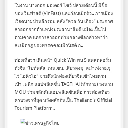
ในงาน บางกอก มอเตอร์ โชว์ ปลายเดือนนี้ มีชื่อ
ของ วินฟาสต์ (VinFast) และก่อนเปิดตัว.. การเมือง
เวียดนามป่วนอีกรอบ หลัง “หวอ วัน เถือง” ประกาศ
ลาออกจากตำแหน่งประธานาธิบดี แม้จะเป็นไป
ตามคาด แต่การลาออกท่ามกลางข้อกล่าวหาว่า
ละเมิดกฎของพรรคคอมมิวนิสต์ ก..
ท่องเที่ยวฯ เดินหน้า Quick Win พบ 5 แพลตฟอร์ม
ดังจีน “ไบท์พลัส, เทนเซน, เสียวหงชู, หม่าเฟงวอ,จู
ไว่ ไอคิวไอ” ช่วยดึงนักท่องเที่ยวจีนเข้าไทยตาม
เป้า.. ผนึก แอปพลิเคชั่น TAGTHAi (ทักทาย) ลงนาม
MOU ร่วมผลักดันแอปพลิเคชันเพื่อ การท่องเที่ยว
ครบวงจรที่สุด หวังผลักดันเป็น Thailand’s Official
Tourism Platform..