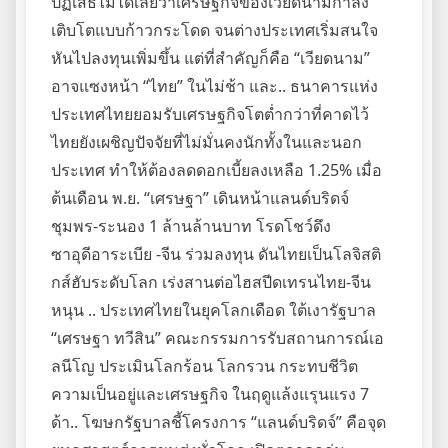
ปฏิเสธไม่ได้เลยว่าเศรษฐกิจของเวียดนามกำลัง
เติบโตแบบก้าวกระโดด จนต่างประเทศเริ่มสนใจ
หันไปลงทุนเพิ่มขึ้น แต่ที่สำคัญก็คือ “เวียดนาม”
อาจแซงหน้า “ไทย” ในไม่ช้า และ.. ธนาคารแห่ง
ประเทศไทยยอมรับเศรษฐกิจโตต่ำกว่าที่คาดไว้
ไทยยังเผชิญปัจจัยที่ไม่มั่นคงนักทั้งในและนอก
ประเทศ ทำให้ต้องลดดอกเบี้ยลงเหลือ 1.25% เมื่อ
ต้นเดือน พ.ย. “เศรษฐา” เดินหน้าแลนด์บริดจ์
ชุมพร-ระนอง 1 ล้านล้านบาท โรดโชว์ดึง
ซาอุดีอาระเบีย -จีน ร่วมลงทุน ดันไทยเป็นโลจิสติ
กส์ฮับระดับโลก เร่งสานต่อไฮสปีดเทรนไทย-จีน
หนุน .. ประเทศไทยในยุคโลกเดือด ใต้เงารัฐบาล
“เศรษฐา ทวีสิน” คณะกรรมการรับสถานการณ์เอ
ลนีโญ ประเมินโลกร้อน โลกรวน กระทบชีวิต
ความเป็นอยู่และเศรษฐกิจ ในฤดูแล้งแรุนแรง 7
ด้า.. โฆษกรัฐบาลชี้โครงการ “แลนด์บริดจ์” คือจุด