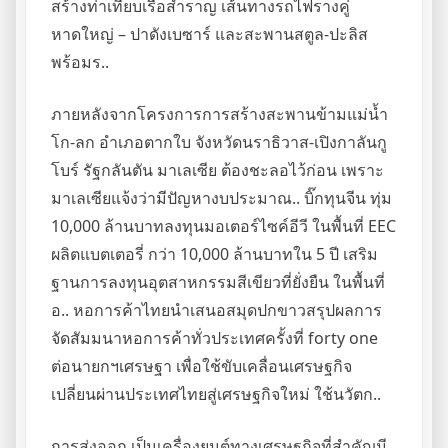
สร้างท่าเทียบเรือสำราญ เส้นทางรถไฟรางคู่
หาดใหญ่ – ปาดังเบซาร์ และสะพานสตูล-ปะลิส
พร้อมร..
ภายหลังจากโครงการการสร้างสะพานข้ามแม่น้ำ
โก-ลก อำเภอตากใบ จังหวัดนราธิวาส-เปิงกาลันกู
โบร์ รัฐกลันตัน มาเลเซีย ต้องชะลอไว้ก่อน เพราะ
มาเลเซียแจ้งว่ามีปัญหางบประมาณ.. บิ๊กทุนจีน ทุ่ม
10,000 ล้านบาทลงทุนมอเตอร์ไซค์อีวี ในพื้นที่ EEC
ผลิตแบตเตอรี่ กว่า 10,000 ล้านบาทใน 5 ปี เสริม
ฐานการลงทุนอุตสาหกรรมสีเขียวที่ยั่งยืน ในพื้นที่
อ.. หอการค้าไทยนำเสนอสมุดปกขาวสรุปผลการ
จัดสัมมนาหอการค้าทั่วประเทศครั้งที่ forty one
ต่อนายกฯเศรษฐา เพื่อใช้ขับเคลื่อนเศรษฐกิจ
เปลี่ยนผ่านประเทศไทยสู่เศรษฐกิจใหม่ ใช้นวัตก..
การส่งออก เป็นเครื่องยนต์ทางเศรษฐกิจที่สำคัญมี