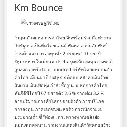
Km Bounce
“นฤมล” เผยหอการค้าไทย-จีนพร้อมร่วมมือทำงาน
กับรัฐบาลเป็นทีมไทยแลนด์ พัฒนาความสัมพันธ์
ด้านค้าและการลงทุนทั้ง 2 ประเทศ.. three ปี
รัฐประหารในเมียนมา FDI ทรุดหนัก ลงทุนต่างชาติ
วูบลงกว่าครึ่ง four hundred บริษัทไทยแห่ถอนตัว
ค้าไทย-เมียนมาปี sixty six ติดลบ หลังค่าเงินจ๊าต
ผันผวน เงินเฟ้อพุ่ง กำลังซื้อวูบ.. ม.หอการค้าไทย
หั่นจีดีพีไทยปี 67 ขยายตัว 2.6 % จากเดิม 3.2 %
จากปริมาณการค้าโลกขยายตัวต่ำ การบริโภค
การลงทุน ภาคเอกชนชะลอตัว การเบิกจ่ายงบ
ประมาณต่ำ ชี้ “ท่องเ.. กระทรวงพาณิชย์ เยือ
นมณฑทหูหนาน ร่วมงานแสดงสินค้าวัสดุก่อสร้าง