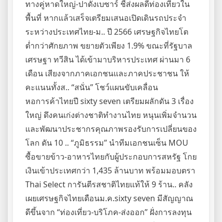
ทางคู่หาดใหญ่-ปาดังเบซาร์ ชี้ส่งผลดีท่องเที่ยวใน
พื้นที่ หากแล้วเสร็จเตรียมเสนอเปิดเดินรถประจำ
ระหว่างประเทศไทย-ม.. ปี 2566 เศรษฐกิจไทยโต
ต่ำกว่าศักยภาพ ขยายตัวเพียง 1.9% ขณะที่รัฐบาล
เศรษฐา ทวีสิน ได้เข้ามาบริหารประเทศ ผ่านมา 6
เดือน เสียงจากภาคเอกชนและภาคประชาชน ให้
คะแนนทั้งส.. “สนั่น” โชว์แผนขับเคลื่อน
หอการค้าไทยปี sixty seven เตรียมผลักดัน 3 เรื่อง
ใหญ่ ดึงคนเก่งต่างชาติทำงานไทย หนุนเพิ่มจำนวน
และพัฒนาประชากรคุณภาพรองรับการเปลี่ยนของ
โลก ดัน 10 .. “ภูมิธรรม” นำทีมเอกชนเซ็น MOU
ซื้อขายข้าว-อาหารไทยกับผู้ประกอบการสหรัฐ โกย
เงินเข้าประเทศกว่า 1,435 ล้านบาท พร้อมมอบตรา
Thai Select การันตีรสชาติไทยแท้ให้ 9 ร้าน.. คลัง
เผยเศรษฐกิจไทยเดือนม.ค.sixty seven มีสัญญาณ
ดีขึ้นจาก “ท่องเที่ยว-บริโภค-ส่งออก” ฝั่งการลงทุน