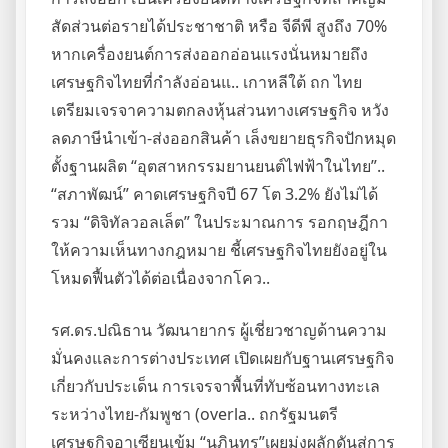
สัดส่วนต่อรายได้ประชาชาติ หรือ จีดีพี สูงถึง 70%
หากเครื่องยนต์การส่งออกอ่อนแรงนั่นหมายถึง
เศรษฐกิจไทยที่กำลังอ่อนแ.. เกาหลีใต้ ถก ไทย
เตรียมเจรจาความตกลงหุ้นส่วนทางเศรษฐกิจ หวัง
ลดภาษีนำเข้า-ส่งออกสินค้า เล็งขยายธุรกิจปักหมุด
ตั้งฐานผลิต “อุตสาหกรรมยานยนต์ไฟฟ้าในไทย”..
“สภาพัฒน์” คาดเศรษฐกิจปี 67 โต 3.2% ยังไม่ได้
รวม “ดิจิทัลวอลเล็ต” ในประมาณการ รอกฤษฎีกา
ให้ความเห็นทางกฎหมาย ชี้เศรษฐกิจไทยยังอยู่ใน
โหมดฟื้นตัวได้ต่อเนื่องจากโคว..
รศ.ดร.ปณิธาน วัฒนายากร ผู้เชี่ยวชาญด้านความ
มั่นคงและการต่างประเทศ เปิดเผยกับฐานเศรษฐกิจ
เกี่ยวกับประเด็น การเจรจาพื้นที่ทับซ้อนทางทะเล
ระหว่างไทย-กัมพูชา (overla.. ถกรัฐมนตรี
เศรษฐกิจอาเซียนเข้ม “นภินทร”เผยมุ่งผลักดันสู่การ