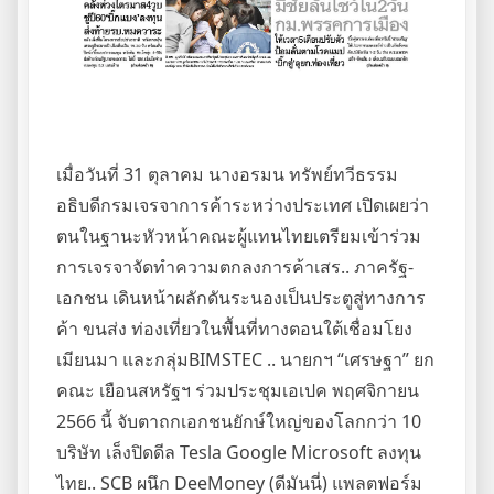
เมื่อวันที่ 31 ตุลาคม นางอรมน ทรัพย์ทวีธรรม
อธิบดีกรมเจรจาการค้าระหว่างประเทศ เปิดเผยว่า
ตนในฐานะหัวหน้าคณะผู้แทนไทยเตรียมเข้าร่วม
การเจรจาจัดทำความตกลงการค้าเสร.. ภาครัฐ-
เอกชน เดินหน้าผลักดันระนองเป็นประตูสู่ทางการ
ค้า ขนส่ง ท่องเที่ยวในพื้นที่ทางตอนใต้เชื่อมโยง
เมียนมา และกลุ่มBIMSTEC .. นายกฯ “เศรษฐา” ยก
คณะ เยือนสหรัฐฯ ร่วมประชุมเอเปค พฤศจิกายน
2566 นี้ จับตาถกเอกชนยักษ์ใหญ่ของโลกกว่า 10
บริษัท เล็งปิดดีล Tesla Google Microsoft ลงทุน
ไทย.. SCB ผนึก DeeMoney (ดีมันนี่) แพลตฟอร์ม