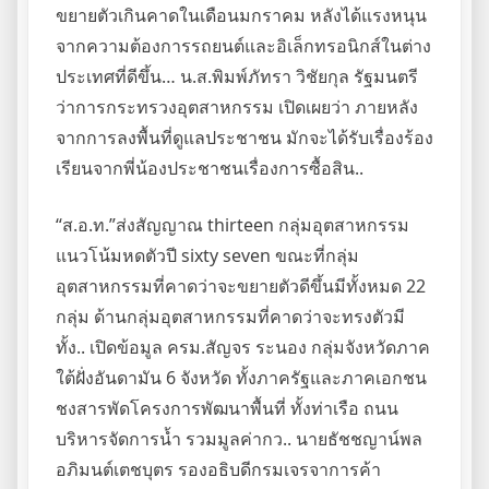
ขยายตัวเกินคาดในเดือนมกราคม หลังได้แรงหนุน
จากความต้องการรถยนต์และอิเล็กทรอนิกส์ในต่าง
ประเทศที่ดีขึ้น… น.ส.พิมพ์ภัทรา วิชัยกุล รัฐมนตรี
ว่าการกระทรวงอุตสาหกรรม เปิดเผยว่า ภายหลัง
จากการลงพื้นที่ดูแลประชาชน มักจะได้รับเรื่องร้อง
เรียนจากพี่น้องประชาชนเรื่องการซื้อสิน..
“ส.อ.ท.”ส่งสัญญาณ thirteen กลุ่มอุตสาหกรรม
แนวโน้มหดตัวปี sixty seven ขณะที่กลุ่ม
อุตสาหกรรมที่คาดว่าจะขยายตัวดีขึ้นมีทั้งหมด 22
กลุ่ม ด้านกลุ่มอุตสาหกรรมที่คาดว่าจะทรงตัวมี
ทั้ง.. เปิดข้อมูล ครม.สัญจร ระนอง กลุ่มจังหวัดภาค
ใต้ฝั่งอันดามัน 6 จังหวัด ทั้งภาครัฐและภาคเอกชน
ชงสารพัดโครงการพัฒนาพื้นที่ ทั้งท่าเรือ ถนน
บริหารจัดการน้ำ รวมมูลค่ากว.. นายธัชชญาน์พล
อภิมนต์เตชบุตร รองอธิบดีกรมเจรจาการค้า