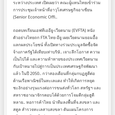
ระหว่างประเทศ เปิดเผยว่า คณะผู้แทนไทยเข้าร่วม
การประชุมเจ้าหน้าที่อาวุโสเศรษฐกิจอาเซียน
(Senior Economic Offi..
ถอดบทเรียนเอฟทีเออียู-เวียดนาม (EVFTA) หนัง
ตัวอย่างไทยถก FTA ไทย-อียู เผยเวียดนามยอมอื้อ
แลกผลประโยชน์ ทั้งเปิดทางร่วมประมูลจัดซื้อจัด
จ้างภาครัฐได้เทียบเท่าบริษั.. เจาะลึกโอกาส ความ
เป็นไปได้ เเละความท้าทายของประเทศเวียดนาม
กับเป้าหมายไปสู่การเป็นประเทศเศรษฐกิจพัฒนา
เเล้ว ในปี 2050.. กว่าสองเดือนที่กลุ่มกบฏฮูตีต่อ
ต้านเรือพาณิชย์ในทะเลแดง ทำให้เกิดการหยุด
ชะงักอย่างรุนแรงต่อการขนส่งทั่วโลก สหรัฐฯ และ
สหราชอาณาจักรตอบโต้ด้วยการโจมตีกลุ่มฮูตี
หลาย.. หอการค้าไทย นำทีมลงพื้นที่จ.สงขลา และ
สตูล สำรวจทะเลสาบสงขลา ดันแผนโครงการ