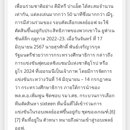
เพื่อนร่วมชาติอย่าง ดีมีทรี ปาแย็ต ได้สะสมจำนวน
เท่ากัน, แต่ลงเล่นมากกว่า 50 นาทีซึ่งมากกว่า ฌีรู.
การมีส่วนร่วมของ รอบคัดเลือกเพลย์ออฟ จะใช้
ตัดสินขึ้นอยู่กับประสิทธิภาพของพวกเขาใน ยูฟ่าเน
ชันส์ลีก ฤดูกาล 2022–23. เมื่อวันจันทร์ ที่ 17
มิถุนายน 2567 นายสุรศักดิ์ พันธ์เจริญวรกุล
รัฐมนตรีช่วยว่าการกระทรวงศึกษาธิการ กล่าวถึง
การแข่งขันฟุตบอลชิงแชมป์แห่งชาติยุโรป หรือ
ยูโร 2024 ที่เยอรมนีเป็นเจ้าภาพ โดยมีการจัดการ
แข่งขันระหว่างวันที่ 14 มิถุนายน – 14 กรกฎาคม
ว่า กระทรวงศึกษาธิการ ภายใต้การนำของ
พล.ต.อ.เพิ่มพูน ชิดชอบ รมว.ศธ. กระบวนการเลือก
ทีมตัดสินหา sixteen ทีมนั้นที่ได้เข้าร่วมการ
แข่งขันในรอบเพลย์ออฟขึ้นอยู่กับ ชุดของเกณฑ์.[6]
[7] ทีมที่อยู่ใน ตัวหนา หมายถึงผ่านเข้าสู่รอบเพลย์
ออฟ.