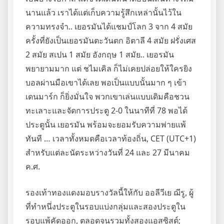
นานแล้ว เราได้แต่เก็บความรู้สึกเหล่านั้นไว้ใน
ความทรงจำ.. เยอรมันได้แชมป์โลก 3 จาก 4 สมัย
ครั้งที่ยังเป็นเยอรมันตะวันตก อิตาลี 4 สมัย ฝรั่งเศส
2 สมัย สเปน 1 สมัย อังกฤษ 1 สมัย.. เยอรมัน
พยายามมาก แต่ ชไมเคิล ก็ไม่เคยปล่อยให้ใครยิง
บอลผ่านมือเขาได้เลย พอเป็นแบบนั้นมาก ๆ เข้า
เดนมาร์ก ก็ยิ่งมั่นใจ พวกเขาเล่นแบบเดิมคือชวน
ทะเลาะและจัดการประตู 2-0 ในนาทีที่ 78 พอได้
ประตูนั้น เยอรมัน พร้อมจะยอมรับความพ่ายแพ้
ทันที … เวลาทั้งหมดคือเวลาท้องถิ่น, CET (UTC+1)
สำหรับแต่ละนัดระหว่างวันที่ 24 และ 27 มีนาคม
ค.ศ.
รองเท้าทองแดงมอบรางวัลนี้ให้กับ ออลีวีเย ฌีรู, ผู้
ที่ทำหนึ่งประตูในรอบแบ่งกลุ่มและสองประตูใน
รอบแพ้คัดออก, ตลอดจนรวมทั้งสองแอสซิสต์;