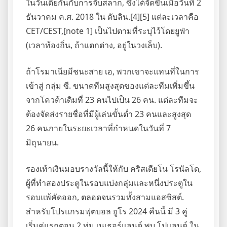
ในวันเดียกันกับการจับสลาก, ซึ่งได้จัดขึ้นเมื่อวันที่ 2
ธันวาคม ค.ศ. 2018 ใน ดับลิน.[4][5] แต่ละเวลาคือ
CET/CEST,[note 1] เป็นไปตามที่ระบุไว้โดยยูฟ่า
(เวลาท้องถิ่น, ถ้าแตกต่าง, อยู่ในวงเล็บ).
ถ้าโรมาเนียมีชนะสาย เอ, พวกเขาจะแทนที่ในการ
เข้าสู่ กลุ่ม ซี. ขนาดทีมสูงสุดของแต่ละทีมเพิ่มขึ้น
จากโควต้าเดิมที่ 23 คนไปเป็น 26 คน. แต่ละทีมจะ
ต้องจัดส่งรายชื่อที่มีผู้เล่นขั้นต่ำ 23 คนและสูงสุด
26 คนภายในระยะเวลาที่กำหนดในวันที่ 7
มิถุนายน.
รองเท้าเงินมอบรางวัลนี้ให้กับ คริสเตียโน โรนัลโด,
ผู้ที่ทำสองประตูในรอบแบ่งกลุ่มและหนึ่งประตูใน
รอบแพ้คัดออก, ตลอดจนรวมทั้งสามแอสซิสต์.
สำหรับโปรแกรมฟุตบอล ยูโร 2024 คืนนี้ มี 3 คู่
เริ่มคู่แรกตอน 2 ทุ่ม เนเธอร์แลนด์ พบ โปแลนด์ ใน