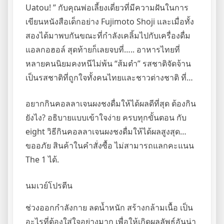
Uatou! ” กับคุณพ่อเลี้ยงเดี่ยวที่มีความฝันในการ
เขียนหนังสือเด็กอย่าง Fujimoto Shoji และเมื่อทั้ง
สองได้มาพบกันขณะที่กำลังเคลิ้มไปกับเครื่องดื่ม
แอลกอฮอล์ สุดท้ายก็เลยจบที่….. อาหารไทยที่
หลายคนนิยมคงหนีไม่พ้น “ส้มตำ” รสชาติจัดจ้าน
เป็นรสชาติที่ถูกใจทั้งคนไทยและชาวต่างชาติ ที่…
อยากกินคอลลาเจนผงชงดื่มให้ได้ผลดีที่สุด ต้องกิน
ยังไง? อธิบายแบบเข้าใจง่าย ครบทุกขั้นตอน กับ
eight วิธีกินคอลลาเจนผงชงดื่มให้ได้ผลสูงสุด…
ขออภัย สินค้าในคำสั่งซื้อ ไม่สามารถแลกคะแนน
The 1 ได้.
นมเวย์โปรตีน
ช่วงออกกำลังกาย ลดน้ำหนัก สร้างกล้ามเนื้อ เป็น
อะไรที่ต้องใส่ใจอย่างมาก เพื่อให้เกิดผลลัพธ์อันน่า