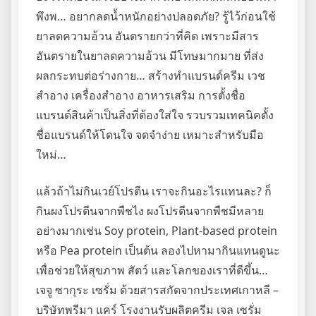
พึงพ… อยากลดน้ำหนักอย่างปลอดภัย? รู้ไว้ก่อนใช้
ยาลดความอ้วน อันตรายกว่าที่คิด เพราะมีสาร
อันตรายในยาลดความอ้วน มีโทษมากมาย ที่ส่ง
ผลกระทบต่อร่างกาย… สร้างทำแบรนด์ครีม เวช
สำอาง เครื่องสำอาง อาหารเสริม การตั้งชื่อ
แบรนด์สินค้าเป็นสิ่งที่ต้องใส่ใจ รวบรวมเทคนิคตั้ง
ชื่อแบรนด์ให้โดนใจ จดจำง่าย เหมาะสำหรับมือ
ใหม่…
แล้วถ้าไม่กินเวย์โปรตีน เราจะกินอะไรแทนละ? ก็
กินผงโปรตีนจากพืชไง ผงโปรตีนจากพืชมีหลาย
อย่างมากเช่น Soy protein, Plant-based protein
หรือ Pea protein เป็นต้น ลองไปหามากินแทนดูนะ
เพื่อช่วยให้สุขภาพ สัตว์ และโลกของเราที่ดีขึ้น…
เจจู ซากุระ เซรั่ม ด้วยสารสกัดจากประเทศเกาหลี –
บริษัทพรีมา แคร์ โรงงานรับผลิตครีม เจล เซรั่ม