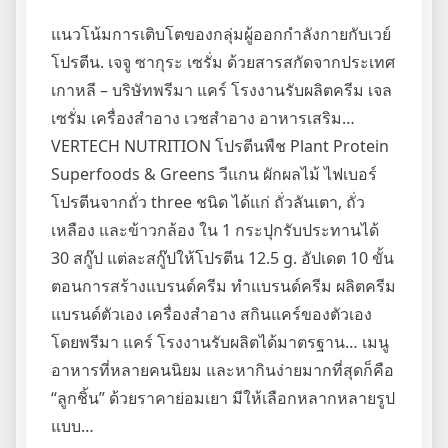
แนวโน้มการเติบโตของกลุ่มผู้ออกกำลังกายกับเวย์
โปรตีน. เจจู ซากุระ เซรั่ม ด้วยสารสกัดจากประเทศ
เกาหลี – บริษัทพรีมา แคร์ โรงงานรับผลิตครีม เจล
เซรั่ม เครื่องสำอาง เวชสำอาง อาหารเสริม…
VERTECH NUTRITION โปรตีนพืช Plant Protein
Superfoods & Greens วีแกน ผักผลไม้ ไฟเบอร์
โปรตีนจากถั่ว three ชนิด ได้แก่ ถั่วลันเตา, ถั่ว
เหลือง และข้าวกล้อง ใน 1 กระปุกรับประทานได้
30 สกู๊ป แต่ละสกู๊ปให้โปรตีน 12.5 g. อัปเดต 10 ขั้น
ตอนการสร้างแบรนด์ครีม ทำแบรนด์ครีม ผลิตครีม
แบรนด์ตัวเอง เครื่องสำอาง สกินแคร์ของตัวเอง
โดยพรีมา แคร์ โรงงานรับผลิตได้มาตรฐาน… เมนู
อาหารที่หลายคนนิยม และหากินง่ายมากที่สุดก็คือ
“ลูกชิ้น” ด้วยราคาย่อมเยา มีให้เลือกหลากหลายรูป
แบบ…